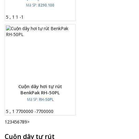
8290.100
Mã SP:
8290.100
5
,
1
1
-
1
Cuộn dây hơi tự rút
BenkPak RH-50PL
Mã SP:
RH-50PL
5
,
1
7700000
-
7700000
1
2
3
4
5
6
7
8
9
>
Cuộn dây tự rút