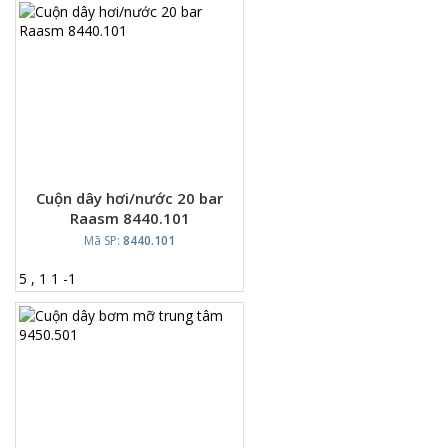
Cuộn dây hơi/nước 20 bar
Raasm 8440.101
Mã SP:
8440.101
5
,
1
1
-
1