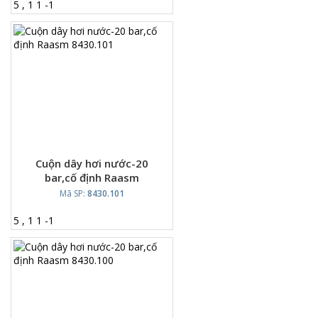
5
,
1
1
-
1
Cuộn dây hơi nước-20
bar,cố định Raasm
8430.101
Mã SP:
8430.101
5
,
1
1
-
1