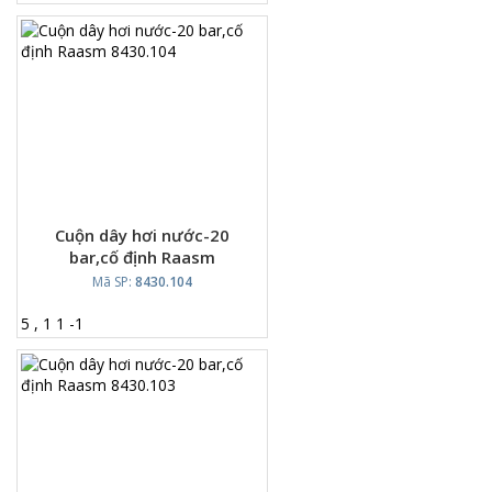
Cuộn dây hơi nước-20
bar,cố định Raasm
8430.104
Mã SP:
8430.104
5
,
1
1
-
1