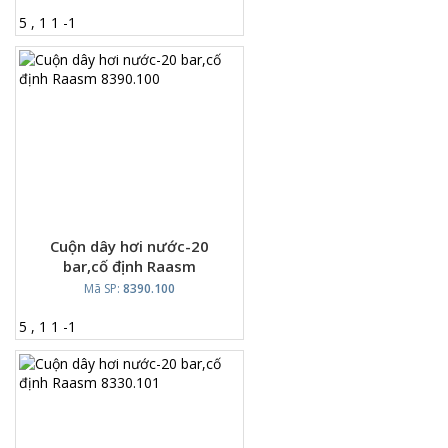
5
,
1
1
-
1
Cuộn dây hơi nước-20
bar,cố định Raasm
8390.100
Mã SP:
8390.100
5
,
1
1
-
1