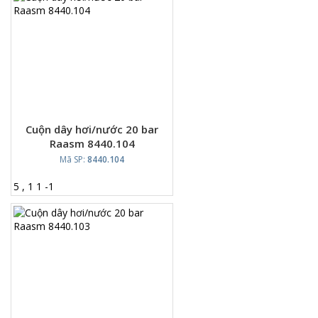
Cuộn dây hơi/nước 20 bar
Raasm 8440.104
Mã SP:
8440.104
5
,
1
1
-
1