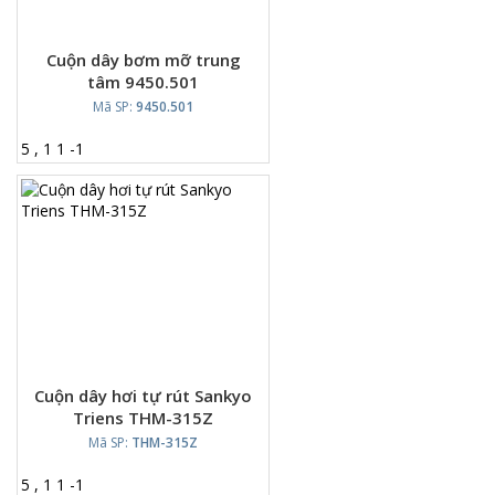
Cuộn dây bơm mỡ trung
tâm 9450.501
Mã SP:
9450.501
5
,
1
1
-
1
Cuộn dây hơi tự rút Sankyo
Triens THM-315Z
Mã SP:
THM-315Z
5
,
1
1
-
1