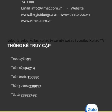
74 3388
Email: info@vimet.com.vn - Website:
www.thegioidungcu.vn - www.thietbioto.vn -
www.vimet.com.vn
vebo tv
vebo
xoilac
xoilac tv
xemtv
xoilac tv
xoilac
Xoilac TV
THỐNG KÊ TRUY CẬP
Trực tuyến:
91
Tuần này:
94214
Tuần trước:
156880
Tháng trước:
238017
Tất cả:
28922492