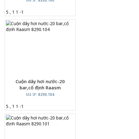
Mã SP:
8330.100
5
,
1
1
-
1
Cuộn dây hơi nước-20
bar,cố định Raasm
8290.104
Mã SP:
8290.104
5
,
1
1
-
1