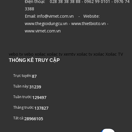
Điện thoại: 028 38 38 38 88 - 0962 99 0101 - 0976 74
3388
Email: info@vimet.com.vn - Website:
www.thegioidungcu.vn - www.thietbioto.vn -
www.vimet.com.vn
vebo tv
vebo
xoilac
xoilac tv
xemtv
xoilac tv
xoilac
Xoilac TV
THỐNG KÊ TRUY CẬP
Trực tuyến:
87
Tuần này:
31239
Tuần trước:
129497
Tháng trước:
137827
Tất cả:
28966105