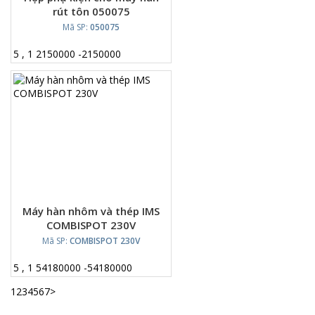
rút tôn 050075
Mã SP:
050075
5
,
1
2150000
-
2150000
Máy hàn nhôm và thép IMS
COMBISPOT 230V
Mã SP:
COMBISPOT 230V
5
,
1
54180000
-
54180000
1
2
3
4
5
6
7
>