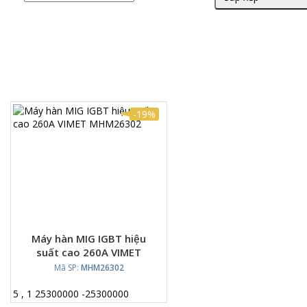
-19%
Máy hàn MIG IGBT hiệu
suất cao 260A VIMET
MHM26302
Mã SP:
MHM26302
5
,
1
25300000
-
25300000