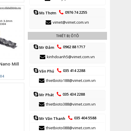
0976 74 2255
Ms Thơm
vimet@vimet.com.vn
THIẾT BỊ ÔTÔ
0962 88 1717
Mr Đảm
kinhdoanh5@vimet.com.vn
Nano Mill
4
035 414 2288
Văn Phú
304
thietbioto188@vimet.com.vn
035 434 2288
Mr Phát
thietbioto388@vimet.com.vn
035 404 5588
Mr Văn Thanh
thietbioto088@vimet.com.vn