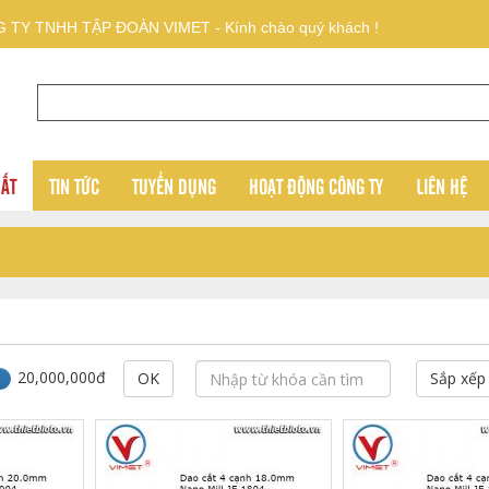
 TY TNHH TẬP ĐOÀN VIMET - Kính chào quý khách !
UẤT
TIN TỨC
TUYỂN DỤNG
HOẠT ĐỘNG CÔNG TY
LIÊN HỆ
20,000,000đ
OK
Sắp xế