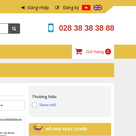
Đăng nhập
Đăng ký
028 38 38 38 88
Giỏ hàng
0
Thương hiệu
p
Nano mill
HỖ TRỢ TRỰC TUYẾN