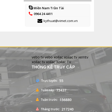
Miền Nam Trần Tài
0964 24 4411
kythuat@vimet.com.vn
vebo tv
vebo
xoilac
xoilac tv
xemtv
xoilac tv
xoilac
Xoilac TV
THỐNG KÊ TRUY CẬP
55
Trực tuyến:
73437
Tuần này:
156880
Tuần trước:
217240
Tháng trước: