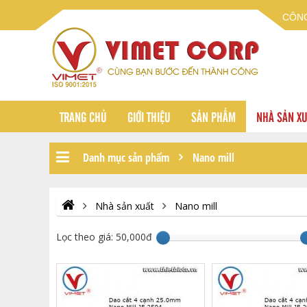
CÔNG
TRANG CHỦ
GIỚI THIỆU
SẢN PHẨM
NHÀ SẢN X
Danh mục sản phẩm
Nano mill
Nhà sản xuất
Nano mill
Lọc theo giá:
50,000đ