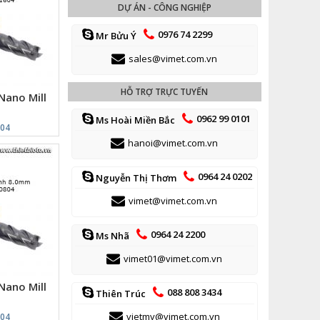
DỰ ÁN - CÔNG NGHIỆP
0976 74 2299
Mr Bửu Ý
sales@vimet.com.vn
HỖ TRỢ TRỰC TUYẾN
Nano Mill
4
0962 99 0101
Ms Hoài Miền Bắc
604
hanoi@vimet.com.vn
0964 24 0202
Nguyễn Thị Thơm
vimet@vimet.com.vn
0964 24 2200
Ms Nhã
vimet01@vimet.com.vn
Nano Mill
088 808 3434
Thiên Trúc
4
vietmy@vimet.com.vn
804