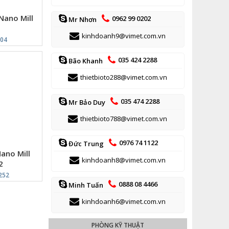
Nano Mill
0962 99 0202
Mr Nhơn
4
kinhdoanh9@vimet.com.vn
104
035 424 2288
Bão Khanh
thietbioto288@vimet.com.vn
035 474 2288
Mr Bảo Duy
thietbioto788@vimet.com.vn
0976 74 1122
Đức Trung
ano Mill
kinhdoanh8@vimet.com.vn
2
252
0888 08 4466
Minh Tuấn
kinhdoanh6@vimet.com.vn
PHÒNG KỸ THUẬT