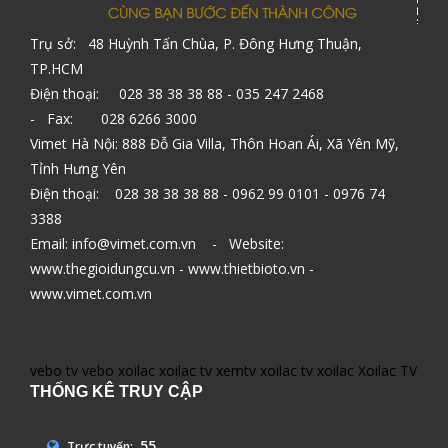
Trụ sở: 48 Huỳnh Tấn Chùa, P. Đông Hưng Thuận,
TP.HCM
Điện thoại: 028 38 38 38 88 - 035 247 2468
- Fax: 028 6266 3000
Vimet Hà Nội: 888 Đỗ Gia Villa, Thôn Hoan Ái, Xã Yên Mỹ,
Tỉnh Hưng Yên
Điện thoại: 028 38 38 38 88 - 0962 99 0101 - 0976 74
3388
Email: info@vimet.com.vn - Website:
www.thegioidungcu.vn - www.thietbioto.vn -
www.vimet.com.vn
vebo tv
vebo
xoilac
xoilac tv
xemtv
xoilac tv
xoilac
Xoilac TV
THỐNG KÊ TRUY CẬP
55
Trực tuyến: