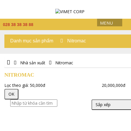
MENU
028 38 38 38 88
Danh mục sản phẩm
Nitromac
Nhà sản xuất
Nitromac
NITROMAC
Lọc theo giá:
50,000đ
20,000,000đ
OK
Sắp xếp