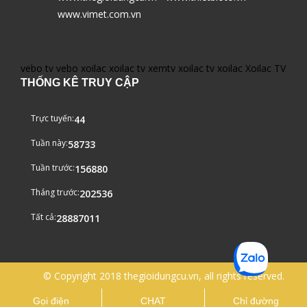
www.vimet.com.vn
vebo tv
vebo
xoilac
xoilac tv
xemtv
xoilac tv
xoilac
Xoilac TV
THỐNG KÊ TRUY CẬP
Trực tuyến:
44
Tuần này:
58733
Tuần trước:
156880
Tháng trước:
202536
Tất cả:
28887011
© Copyright 2018 thegioidungcu.vn, all rights reserved.
Gọi điện
CHAT
Chỉ đường