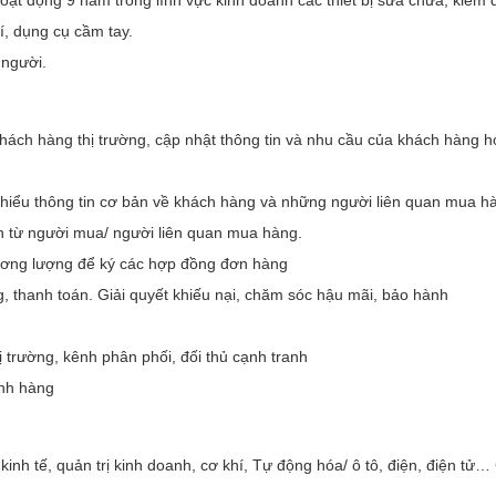
hoạt động 9 năm trong lĩnh vực kinh doanh các thiết bị sửa chữa, kiểm 
í, dụng cụ cầm tay.
 người.
khách hàng thị trường, cập nhật thông tin và nhu cầu của khách hàng h
ìm hiểu thông tin cơ bản về khách hàng và những người liên quan mua h
anh từ người mua/ người liên quan mua hàng.
hương lượng để ký các hợp đồng đơn hàng
g, thanh toán. Giải quyết khiếu nại, chăm sóc hậu mãi, bảo hành
ị trường, kênh phân phối, đối thủ cạnh tranh
ành hàng
inh tế, quản trị kinh doanh, cơ khí, Tự động hóa/ ô tô, điện, điện tử…