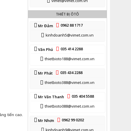
vimet@vimet.com.vn
THIẾT BỊ ÔTÔ
0962 88 1717
Mr Đảm
kinhdoanh5@vimet.com.vn
035 414 2288
Văn Phú
thietbioto188@vimet.com.vn
035 434 2288
Mr Phát
thietbioto388@vimet.com.vn
035 404 5588
Mr Văn Thanh
thietbioto088@vimet.com.vn
ăng tiến cao.
0962 99 0202
Mr Nhơn
kinhdoanh9@vimet.com.vn