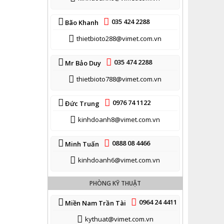
035 424 2288
Bão Khanh
thietbioto288@vimet.com.vn
035 474 2288
Mr Bảo Duy
thietbioto788@vimet.com.vn
0976 74 1122
Đức Trung
kinhdoanh8@vimet.com.vn
0888 08 4466
Minh Tuấn
kinhdoanh6@vimet.com.vn
PHÒNG KỸ THUẬT
0964 24 4411
Miền Nam Trần Tài
kythuat@vimet.com.vn