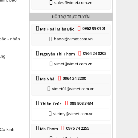
định, bảo
sales@vimet.com.vn
HỖ TRỢ TRỰC TUYẾN
0962 99 0101
Ms Hoài Miền Bắc
hanoi@vimet.com.vn
oặc - nhận
0964 24 0202
Nguyễn Thị Thơm
àng
vimet@vimet.com.vn
0964 24 2200
Ms Nhã
vimet01@vimet.com.vn
088 808 3434
Thiên Trúc
vietmy@vimet.com.vn
0976 74 2255
Ms Thơm
 Có kinh