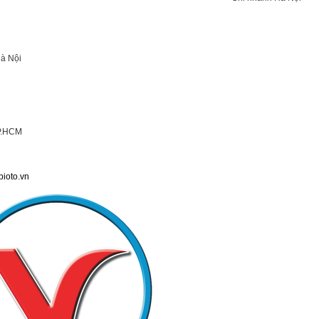
Hà Nội
TP.HCM
bioto.vn