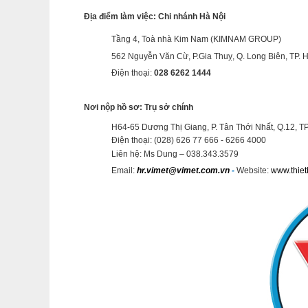
Địa điểm làm việc: Chi nhánh Hà Nội
Tầng 4, Toà nhà Kim Nam (
KIMNAM GROUP
)
562 Nguyễn Văn Cừ, P.Gia Thuỵ, Q. Long Biên, TP. 
Điện thoại:
028 6262 1444
Nơi nộp hồ sơ: Trụ sở chính
H64-65 Dương Thị Giang, P. Tân Thới Nhất, Q.12, 
Điện thoại: (028) 626 77 666 - 6266 4000
Liên hệ:
Ms Dung
–
038.343.3579
Email:
hr.vimet@vimet.com.vn
-
Website:
www.thiet