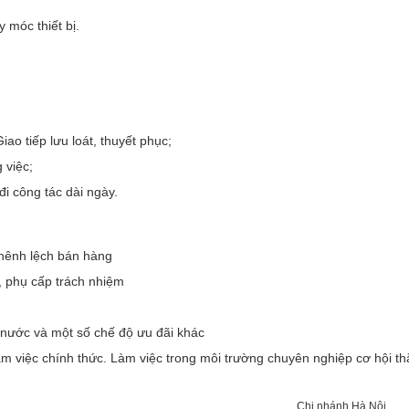
 móc thiết bị.
iao tiếp lưu loát, thuyết phục;
g việc;
đi công tác dài ngày.
hênh lệch bán hàng
i, phụ cấp trách nhiệm
nước và một số chế độ ưu đãi khác
àm việc chính thức. Làm việc trong môi trường chuyên nghiệp cơ hội th
Chi nhánh Hà Nội