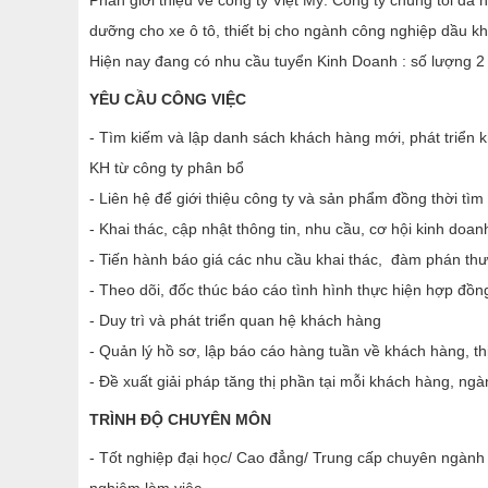
Phần giới thiệu về công ty Việt Mỹ: Công ty chúng tôi đã 
dưỡng cho xe ô tô, thiết bị cho ngành công nghiệp dầu kh
Hiện nay đang có nhu cầu tuyển Kinh Doanh : số lượng 2
YÊU CẦU CÔNG VIỆC
- Tìm kiếm và lập danh sách khách hàng mới, phát triển 
KH từ công ty phân bổ
- Liên hệ để giới thiệu công ty và sản phẩm đồng thời t
- Khai thác, cập nhật thông tin, nhu cầu, cơ hội kinh do
- Tiến hành báo giá các nhu cầu khai thác, đàm phán t
- Theo dõi, đốc thúc báo cáo tình hình thực hiện hợp đồn
- Duy trì và phát triển quan hệ khách hàng
- Quản lý hồ sơ, lập báo cáo hàng tuần về khách hàng, th
- Đề xuất giải pháp tăng thị phần tại mỗi khách hàng, ng
TRÌNH ĐỘ CHUYÊN MÔN
- Tốt nghiệp đại học/ Cao đẳng/ Trung cấp chuyên ngành k