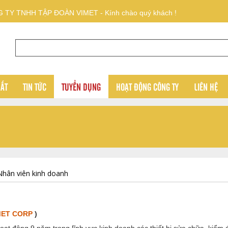
 TY TNHH TẬP ĐOÀN VIMET - Kính chào quý khách !
UẤT
TIN TỨC
TUYỂN DỤNG
HOẠT ĐỘNG CÔNG TY
LIÊN HỆ
Nhân viên kinh doanh
MET CORP
)