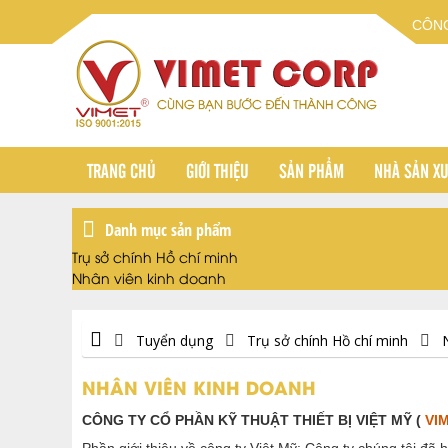
CÔNG
TRANG CHỦ
GIỚI THIỆU
SẢN PHẨM
NHÀ SẢN X
Danh mục sản phẩm
Trụ sở chính Hồ chí minh
Nhân viên kinh doanh
Tuyển dụng
Trụ sở chính Hồ chí minh
NHÂN VIÊN KINH DOANH
CÔNG TY CỔ PHẦN KỸ THUẬT THIẾT BỊ VIỆT MỸ (
VI