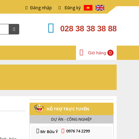
Đăng nhập
Đăng ký
028 38 38 38 88
Giỏ hàng
0
HỖ TRỢ TRỰC TUYẾN
DỰ ÁN - CÔNG NGHIỆP
0976 74 2299
Mr Bửu Ý