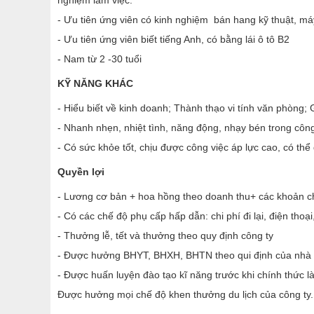
nghiệm làm việc.
- Ưu tiên ứng viên có kinh nghiệm bán hang kỹ thuật, máy
- Ưu tiên ứng viên biết tiếng Anh, có bằng lái ô tô B2
- Nam từ 2 -30 tuổi
KỸ NĂNG KHÁC
- Hiểu biết về kinh doanh; Thành thạo vi tính văn phòng; G
- Nhanh nhẹn, nhiệt tình, năng động, nhạy bén trong côn
- Có sức khỏe tốt, chịu được công việc áp lực cao, có thể 
Quyền lợi
- Lương cơ bản + hoa hồng theo doanh thu+ các khoản c
- Có các chế độ phụ cấp hấp dẫn: chi phí đi lại, điện thoạ
- Thưởng lễ, tết và thưởng theo quy định công ty
- Được hưởng BHYT, BHXH, BHTN theo qui định của nhà 
- Được huấn luyện đào tạo kĩ năng trước khi chính thức l
Được hưởng mọi chế độ khen thưởng du lịch của công ty.