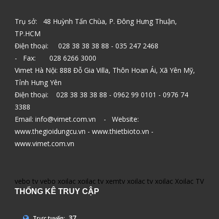
Trụ sở: 48 Huỳnh Tấn Chùa, P. Đông Hưng Thuận,
TP.HCM
Điện thoại: 028 38 38 38 88 - 035 247 2468
- Fax: 028 6266 3000
Vimet Hà Nội: 888 Đỗ Gia Villa, Thôn Hoan Ái, Xã Yên Mỹ,
Tỉnh Hưng Yên
Điện thoại: 028 38 38 38 88 - 0962 99 0101 - 0976 74
3388
Email: info@vimet.com.vn - Website:
www.thegioidungcu.vn - www.thietbioto.vn -
www.vimet.com.vn
vebo tv
vebo
xoilac
xoilac tv
xemtv
xoilac tv
xoilac
Xoilac TV
THỐNG KÊ TRUY CẬP
37
Trực tuyến: