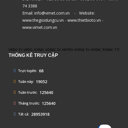
74 3388
Email: info@vimet.com.vn - Website:
www.thegioidungcu.vn - www.thietbioto.vn -
www.vimet.com.vn
vebo tv
vebo
xoilac
xoilac tv
xemtv
xoilac tv
xoilac
Xoilac TV
THỐNG KÊ TRUY CẬP
68
Trực tuyến:
19052
Tuần này:
125640
Tuần trước:
125640
Tháng trước:
28953918
Tất cả: