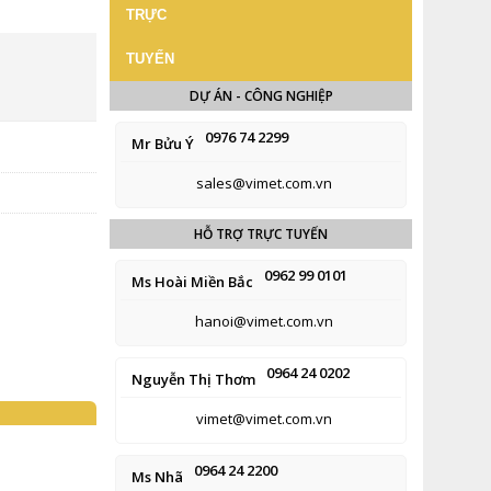
DỰ ÁN - CÔNG NGHIỆP
0976 74 2299
Mr Bửu Ý
sales@vimet.com.vn
HỖ TRỢ TRỰC TUYẾN
0962 99 0101
Ms Hoài Miền Bắc
hanoi@vimet.com.vn
0964 24 0202
Nguyễn Thị Thơm
vimet@vimet.com.vn
0964 24 2200
Ms Nhã