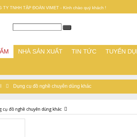
 TY TNHH TẬP ĐOÀN VIMET - Kính chào quý khách !
HẨM
NHÀ SẢN XUẤT
TIN TỨC
TUYỂN D
l
Dụng cụ đồ nghề chuyên dùng khác
 cụ đồ nghề chuyên dùng khác