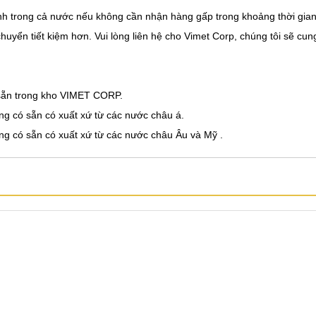
h trong cả nước nếu không cần nhận hàng gấp trong khoảng thời gia
uyển tiết kiệm hơn. Vui lòng liên hệ cho Vimet Corp, chúng tôi sẽ cun
sẵn trong kho VIMET CORP.
g có sẵn có xuất xứ từ các nước châu á.
g có sẵn có xuất xứ từ các nước châu Âu và Mỹ .