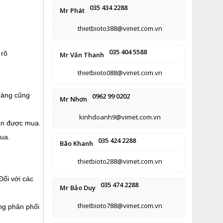
035 434 2288
Mr Phát
thietbioto388@vimet.com.vn
035 404 5588
 rõ
Mr Văn Thanh
thietbioto088@vimet.com.vn
hàng cũng
0962 99 0202
Mr Nhơn
kinhdoanh9@vimet.com.vn
hẩn được mua.
ua.
035 424 2288
Bão Khanh
thietbioto288@vimet.com.vn
Đối với các
035 474 2288
Mr Bảo Duy
thietbioto788@vimet.com.vn
ng phân phối