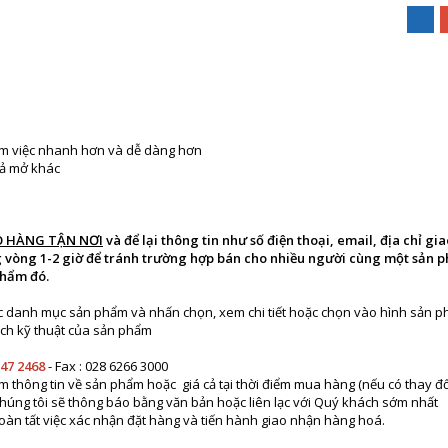
làm việc nhanh hơn và dễ dàng hơn
xả mở khác
O HÀNG TẬN NƠI
và để lại thông tin như số điện thoại, email, địa chỉ gi
ng vòng 1-2 giờ để tránh trường hợp bán cho nhiều người cùng một sản 
phẩm đó.
c danh mục sản phẩm và nhấn chọn, xem chi tiết hoặc chọn vào hình sản
cách kỹ thuật của sản phẩm
247 2468
- Fax : 028 6266 3000
m thông tin về sản phẩm hoặc giá cả tại thời điểm mua hàng (nếu có thay đổ
ng tôi sẽ thông báo bằng văn bản hoặc liên lạc với Quý khách sớm nhất
àn tất việc xác nhận đặt hàng và tiến hành giao nhận hàng hoá.