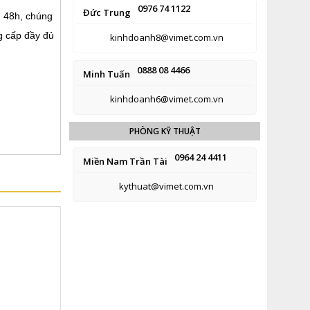
0976 74 1122
Đức Trung
n 48h, chúng
g cấp đầy đủ
kinhdoanh8@vimet.com.vn
0888 08 4466
Minh Tuấn
kinhdoanh6@vimet.com.vn
PHÒNG KỸ THUẬT
0964 24 4411
Miền Nam Trần Tài
kythuat@vimet.com.vn