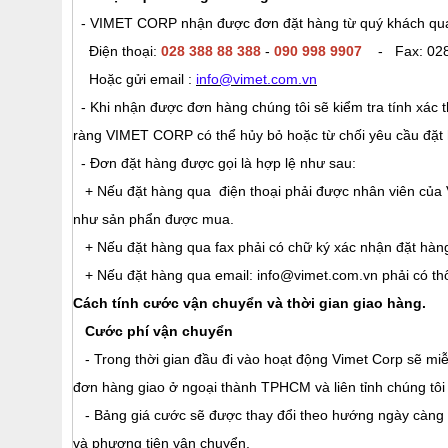
- VIMET CORP nhận được đơn đặt hàng từ quý khách qua 
Điện thoại:
028 388 88 388
-
090 998 9907
- Fax: 028
Hoặc gửi email :
info@vimet.com.vn
- Khi nhận được đơn hàng chúng tôi sẽ kiểm tra tính xác
ràng VIMET CORP có thể hủy bỏ hoặc từ chối yêu cầu đặt
- Đơn đặt hàng được gọi là hợp lệ như sau:
+ Nếu đặt hàng qua điện thoại phải được nhân viên của 
như sản phẩn được mua.
+ Nếu đặt hàng qua fax phải có chữ ký xác nhận đặt hàng
+ Nếu đặt hàng qua email: info@vimet.com.vn phải có th
Cách tính cước vận chuyển và thời gian giao hàng.
Cước phí vận chuyển
- Trong thời gian đầu đi vào hoạt động Vimet Corp sẽ miễn
đơn hàng giao ở ngoại thành TPHCM và liên tỉnh chúng tôi 
- Bảng giá cước sẽ được thay đổi theo hướng ngày càng hợ
và phương tiện vận chuyển.