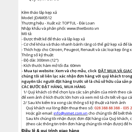
Kềm tháo lắp kẹp xả
Model: JDAM0512
Thương hiệu - Xuất xứ: TOPTUL - Đài Loan
Nhập khẩu và phân phối: www.thietbioto.vn
Mô tả:
- Được thiết kế để tháo và lắp kẹp xả
- Cơ chế khóa và tháo nhanh bánh răng có thể giữ kẹp xả để 
- Thích hợp cho Citroën, Peugeot, Renault và các loại kẹp ống 
Thông số kỹ thuật:
- Độ dài: 300mm (12")
- Kích thước hàm mở tối đa: 60mm
- Mua tại website:
Xem và chọ mẫu, click
ĐẶT MUA VÀ GIA
chúng tôi sẽ liên lạc xác nhận đơn hàng với quý khách tro
nguyên tắc người đặt hàng trước sẽ là chủ sở hữu của sản 
CÁC BƯỚC ĐẶT HÀNG, MUA HÀNG
1/ Quý khách có thể chọn lựa các sản phẩm của mình theo cá
để xem ảnh ở kích thước lớn hơn và xem mô tả chi tiết về qui 
2/ Sau khi kiểm tra xong các thông số kỹ thuật và hình ảnh
Quý khách vui lòng điện thoại theo số:
028 388 88 388 - 035 
Hoặc gửi email:
info@vimet.com.vn
cho chúng tôi để biết thê
Sau khi chúng tôi nhận được đơn đặt hàng của Quý khách, chú
(theo các thông tin trên đơn hàng chúng tôi nhận được) để ho
Điều lệ & qui trình giao hàng