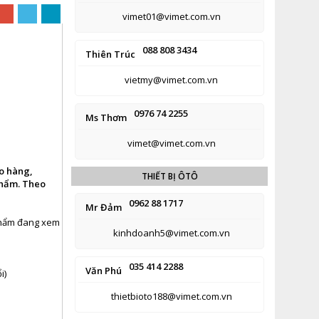
vimet01@vimet.com.vn
088 808 3434
Thiên Trúc
vietmy@vimet.com.vn
0976 74 2255
Ms Thơm
vimet@vimet.com.vn
ao hàng,
THIẾT BỊ ÔTÔ
phẩm. Theo
0962 88 1717
Mr Đảm
 phẩm đang xem
kinhdoanh5@vimet.com.vn
035 414 2288
Văn Phú
i)
thietbioto188@vimet.com.vn