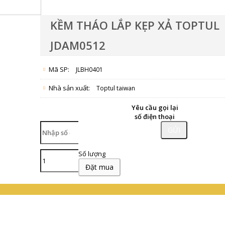
KỀM THÁO LẮP KẸP XẢ TOPTUL
JDAM0512
Mã SP:
JLBH0401
Nhà sản xuất:
Toptul taiwan
Yêu cầu gọi lại
số điện thoại
GỬI
Số lượng
Đặt mua