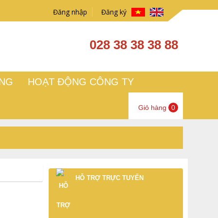
Đăng nhập
Đăng ký
028 38 38 38 88
ỤNG
HOẠT ĐỘNG CÔNG TY
Giỏ hàng
0
HỖ TRỢ TRỰC TUYẾN