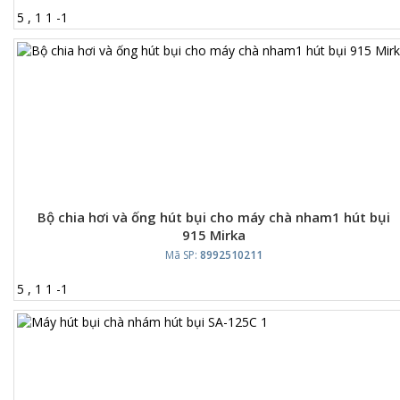
5
,
1
1
-
1
Bộ chia hơi và ống hút bụi cho máy chà nham1 hút bụi
915 Mirka
Mã SP:
8992510211
5
,
1
1
-
1