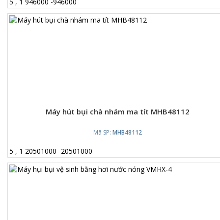
5
,
1
946000
-
946000
Máy hút bụi chà nhám ma tít MHB48112
Mã SP:
MHB48112
5
,
1
20501000
-
20501000