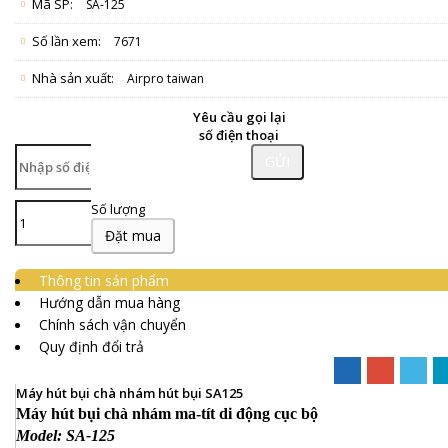
Mã SP:
SA-125
Số lần xem:
7671
Nhà sản xuất:
Airpro taiwan
Yêu cầu gọi lại
số điện thoại
GỬI
Số lượng
Đặt mua
Thông tin sản phẩm
Hướng dẫn mua hàng
Chính sách vận chuyển
Quy định đổi trả
Máy hút bụi chà nhám hút bụi SA125
Máy hút bụi chà nhám ma-tít di động cục bộ
Model: SA-125