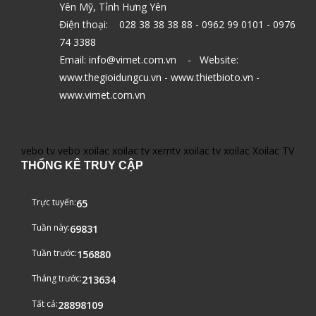
Yên Mỹ, Tỉnh Hưng Yên
Điện thoại: 028 38 38 38 88 - 0962 99 0101 - 0976
74 3388
Email: info@vimet.com.vn - Website:
www.thegioidungcu.vn - www.thietbioto.vn -
www.vimet.com.vn
vebo tv
vebo
xoilac
xoilac tv
xemtv
xoilac tv
xoilac
Xoilac TV
THỐNG KÊ TRUY CẬP
Trực tuyến:
65
Tuần này:
69831
Tuần trước:
156880
Tháng trước:
213634
Tất cả:
28898109