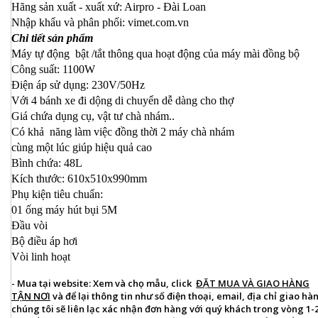
Hãng sản xuất - xuất xứ: Airpro - Đài Loan
Nhập khẩu và phân phối: vimet.com.vn
Chi tiết sản phẩm
Máy tự động bật /tắt thông qua hoạt động của máy mài đồng bộ
Công suất: 1100W
Điện áp sử dụng: 230V/50Hz
Với 4 bánh xe đi dộng di chuyển dễ dàng cho thợ
Giá chứa dụng cụ, vật tư chà nhám..
Có khả năng làm việc đồng thời 2 máy chà nhám
cùng một lúc giúp hiệu quả cao
Bình chứa: 48L
Kích thước: 610x510x990mm
Phụ kiện tiêu chuẩn:
01 ống máy hút bụi 5M
Đầu vòi
Bộ điều áp hơi
Vòi linh hoạt
- Mua tại website:
Xem và chọ mẫu, click
ĐẶT MUA VÀ GIAO HÀNG
TẬN NƠI
và để lại thông tin như số điện thoại, email, địa chỉ giao hà
chúng tôi sẽ liên lạc xác nhận đơn hàng với quý khách trong vòng 1-