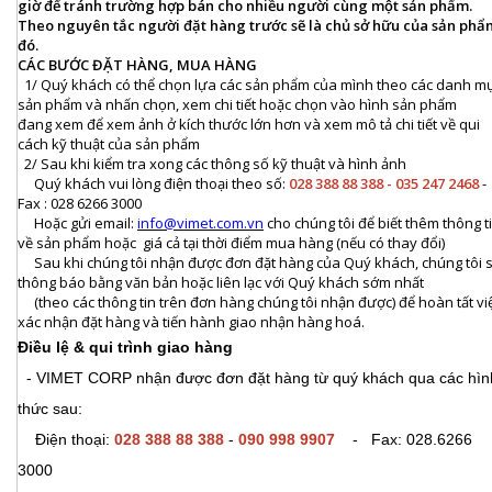
giờ để tránh trường hợp bán cho nhiều người cùng một sản phẩm.
Theo nguyên tắc người đặt hàng trước sẽ là chủ sở hữu của sản phẩ
đó.
CÁC BƯỚC ĐẶT HÀNG, MUA HÀNG
1/ Quý khách có thể chọn lựa các sản phẩm của mình theo các danh m
sản phẩm và nhấn chọn, xem chi tiết hoặc chọn vào hình sản phẩm
đang xem để xem ảnh ở kích thước lớn hơn và xem mô tả chi tiết về qui
cách kỹ thuật của sản phẩm
2/ Sau khi kiểm tra xong các thông số kỹ thuật và hình ảnh
Quý khách vui lòng điện thoại theo số:
028 388 88 388 - 035 247 2468
-
Fax : 028 6266 3000
Hoặc gửi email:
info@vimet.com.vn
cho chúng tôi để biết thêm thông t
về sản phẩm hoặc giá cả tại thời điểm mua hàng (nếu có thay đổi)
Sau khi chúng tôi nhận được đơn đặt hàng của Quý khách, chúng tôi 
thông báo bằng văn bản hoặc liên lạc với Quý khách sớm nhất
(theo các thông tin trên đơn hàng chúng tôi nhận được) để hoàn tất vi
xác nhận đặt hàng và tiến hành giao nhận hàng hoá.
Điều lệ & qui trình giao hàng
- VIMET CORP nhận được đơn đặt hàng từ quý khách qua các hìn
thức sau:
Điện thoại:
028 388 88 388
-
090 998 9907
- Fax: 028.6266
3000